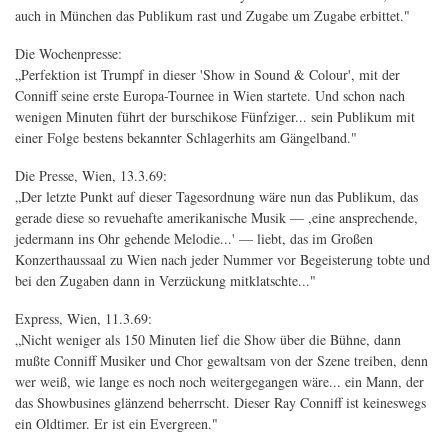
auch in München das Publikum rast und Zugabe um Zugabe erbittet."
Die Wochenpresse:
„Perfektion ist Trumpf in dieser 'Show in Sound & Colour', mit der
Conniff seine erste Europa-Tournee in Wien startete. Und schon nach
wenigen Minuten führt der burschikose Fünfziger... sein Publikum mit
einer Folge bestens bekannter Schlagerhits am Gängelband."
Die Presse, Wien, 13.3.69:
„Der letzte Punkt auf dieser Tagesordnung wäre nun das Publikum, das
gerade diese so revuehafte amerikanische Musik — ,eine ansprechende,
jedermann ins Ohr gehende Melodie...' — liebt, das im Großen
Konzerthaussaal zu Wien nach jeder Nummer vor Begeisterung tobte und
bei den Zugaben dann in Verzückung mitklatschte..."
Express, Wien, 11.3.69:
„Nicht weniger als 150 Minuten lief die Show über die Bühne, dann
mußte Conniff Musiker und Chor gewaltsam von der Szene treiben, denn
wer weiß, wie lange es noch noch weitergegangen wäre... ein Mann, der
das Showbusines glänzend beherrscht. Dieser Ray Conniff ist keineswegs
ein Oldtimer. Er ist ein Evergreen."