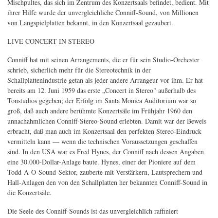
Mischpultes, das sich im Zentrum des Konzertsaals befindet, bedient. Mit
ihrer Hilfe wurde der unvergleichliche Conniff-Sound, von Millionen
von Langspielplatten bekannt, in den Konzertsaal gezaubert.
LIVE CONCERT IN STEREO
Conniff hat mit seinen Arrangements, die er für sein Studio-Orchester
schrieb, sicherlich mehr für die Stereotechnik in der
Schallplattenindustrie getan als jeder andere Arrangeur vor ihm. Er hat
bereits am 12. Juni 1959 das erste „Concert in Stereo" außerhalb des
Tonstudios gegeben; der Erfolg im Santa Monica Auditorium war so
groß, daß auch andere berühmte Konzertsäle im Frühjahr 1960 den
unnachahmlichen Conniff-Stereo-Sound erlebten. Damit war der Beweis
erbracht, daß man auch im Konzertsaal den perfekten Stereo-Eindruck
vermitteln kann — wenn die technischen Voraussetzungen geschaffen
sind. In den USA war es Fred Hynes, der Conniff nach dessen Angaben
eine 30.000-Dollar-Anlage baute. Hynes, einer der Pioniere auf dem
Todd-A-O-Sound-Sektor, zauberte mit Verstärkern, Lautsprechern und
Hall-Anlagen den von den Schallplatten her bekannten Conniff-Sound in
die Konzertsäle.
Die Seele des Conniff-Sounds ist das unvergleichlich raffiniert