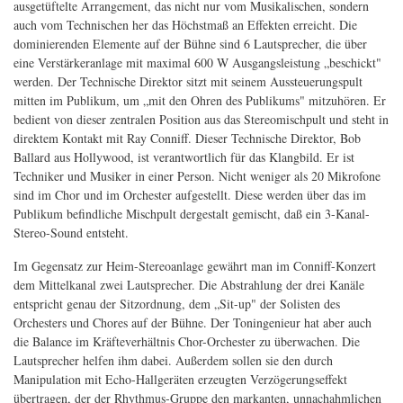
ausgetüftelte Arrangement, das nicht nur vom Musikalischen, sondern
auch vom Technischen her das Höchstmaß an Effekten erreicht. Die
dominierenden Elemente auf der Bühne sind 6 Lautsprecher, die über
eine Verstärkeranlage mit maximal 600 W Ausgangsleistung „beschickt"
werden. Der Technische Direktor sitzt mit seinem Aussteuerungspult
mitten im Publikum, um „mit den Ohren des Publikums" mitzuhören. Er
bedient von dieser zentralen Position aus das Stereomischpult und steht in
direktem Kontakt mit Ray Conniff. Dieser Technische Direktor, Bob
Ballard aus Hollywood, ist verantwortlich für das Klangbild. Er ist
Techniker und Musiker in einer Person. Nicht weniger als 20 Mikrofone
sind im Chor und im Orchester aufgestellt. Diese werden über das im
Publikum befindliche Mischpult dergestalt gemischt, daß ein 3-Kanal-
Stereo-Sound entsteht.
Im Gegensatz zur Heim-Stereoanlage gewährt man im Conniff-Konzert
dem Mittelkanal zwei Lautsprecher. Die Abstrahlung der drei Kanäle
entspricht genau der Sitzordnung, dem „Sit-up" der Solisten des
Orchesters und Chores auf der Bühne. Der Toningenieur hat aber auch
die Balance im Kräfteverhältnis Chor-Orchester zu überwachen. Die
Lautsprecher helfen ihm dabei. Außerdem sollen sie den durch
Manipulation mit Echo-Hallgeräten erzeugten Verzögerungseffekt
übertragen, der der Rhythmus-Gruppe den markanten, unnachahmlichen