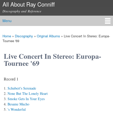
All About Ray Conniff
Skip to
main
Discography and Reference
content
Menu
Main menu
Home
»
Discography
»
Original Albums
»
Live Concert In Stereo: Europa-
You are here
Tournee '69
Live Concert In Stereo: Europa-
Tournee '69
Record 1
Schubert's Serenade
None But The Lonely Heart
Smoke Gets In Your Eyes
Besame Mucho
's Wonderful