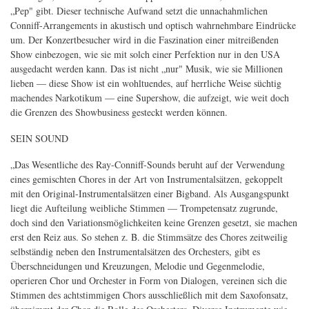
„Pep" gibt. Dieser technische Aufwand setzt die unnachahmlichen
Conniff-Arrangements in akustisch und optisch wahrnehmbare Eindrücke
um. Der Konzertbesucher wird in die Faszination einer mitreißenden
Show einbezogen, wie sie mit solch einer Perfektion nur in den USA
ausgedacht werden kann. Das ist nicht „nur" Musik, wie sie Millionen
lieben — diese Show ist ein wohltuendes, auf herrliche Weise süchtig
machendes Narkotikum — eine Supershow, die aufzeigt, wie weit doch
die Grenzen des Showbusiness gesteckt werden können.
SEIN SOUND
„Das Wesentliche des Ray-Conniff-Sounds beruht auf der Verwendung
eines gemischten Chores in der Art von Instrumentalsätzen, gekoppelt
mit den Original-Instrumentalsätzen einer Bigband. Als Ausgangspunkt
liegt die Aufteilung weibliche Stimmen — Trompetensatz zugrunde,
doch sind den Variationsmöglichkeiten keine Grenzen gesetzt, sie machen
erst den Reiz aus. So stehen z. B. die Stimmsätze des Chores zeitweilig
selbständig neben den Instrumentalsätzen des Orchesters, gibt es
Überschneidungen und Kreuzungen, Melodie und Gegenmelodie,
operieren Chor und Orchester in Form von Dialogen, vereinen sich die
Stimmen des achtstimmigen Chors ausschließlich mit dem Saxofonsatz,