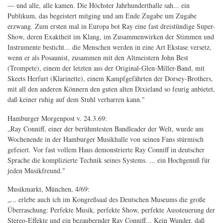
— und alle, alle kamen. Die Höchster Jahrhunderthalle sah... ein
Publikum, das begeistert mitging und am Ende Zugabe um Zugabe
erzwang. Zum ersten mal in Europa bot Ray eine fast dreistündige Super-
Show, deren Exaktheit im Klang, im Zusammenwirken der Stimmen und
Instrumente besticht... die Menschen werden in eine Art Ekstase versetz,
wenn er als Posaunist, zusammen mit den Altmeistern John Best
(Trompete), einem der letzten aus der Original-Glen-Miller-Band, mit
Skeets Herfurt (Klarinette), einem Kampfgefährten der Dorsey-Brothers,
mit all den anderen Könnern den guten alten Dixieland so feurig anbietet,
daß keiner ruhig auf dem Stuhl verharren kann."
Hamburger Morgenpost v. 24.3.69:
„Ray Conniff, einer der berühmtesten Bandleader der Welt, wurde am
Wochenende in der Hamburger Musikhalle von seinen Fans stürmisch
gefeiert. Vor fast vollem Haus demonstrierte Ray Conniff in deutscher
Sprache die komplizierte Technik seines Systems. ... ein Hochgenuß für
jeden Musikfreund."
Musikmarkt, München, 4/69:
„... erlebe auch ich im Kongreßsaal des Deutschen Museums die große
Überraschung: Perfekte Musik, perfekte Show, perfekte Aussteuerung der
Stereo-Effekte und ein bezaubernder Ray Conniff... Kein Wunder, daß