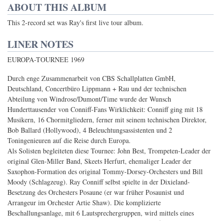
ABOUT THIS ALBUM
This 2-record set was Ray's first live tour album.
LINER NOTES
EUROPA-TOURNEE 1969
Durch enge Zusammenarbeit von CBS Schallplatten GmbH,
Deutschland, Concertbüro Lippmann + Rau und der technischen
Abteilung von Windrose/Dumont/Time wurde der Wunsch
Hunderttausender von Conniff-Fans Wirklichkeit: Conniff ging mit 18
Musikern, 16 Chormitgliedern, ferner mit seinem technischen Direktor,
Bob Ballard (Hollywood), 4 Beleuchtungsassistenten und 2
Toningenieuren auf die Reise durch Europa.
Als Solisten begleiteten diese Tournee: John Best, Trompeten-Leader der
original Glen-Miller Band, Skeets Herfurt, ehemaliger Leader der
Saxophon-Formation des original Tommy-Dorsey-Orchesters und Bill
Moody (Schlagzeug). Ray Conniff selbst spielte in der Dixieland-
Besetzung des Orchesters Posaune (er war früher Posaunist und
Arrangeur im Orchester Artie Shaw). Die komplizierte
Beschallungsanlage, mit 6 Lautsprechergruppen, wird mittels eines