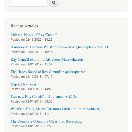
Search form
Search
Recent Articles
Life and Music of Ray Conniff
Posted on
02/16/2023 - 14:23
Harmony & The Way We Were released on Quadraphonic SACD
Posted on
07/25/2019 - 10:15
Ray Conniff exhibit in Attleboro, Massachusetts
Posted on
01/01/2019 - 11:54
The Happy Sound of Ray Conniff in quadraphonic
Posted on
12/12/2018 - 07:12
Happy New Year!
Posted on
01/09/2018 - 14:43
Two new Ray Conniff multichannel SACDs
Posted on
12/01/2017 - 06:53
We Wish You A Merry Christmas (180g Lp limited edition)
Posted on
12/05/2016 - 11:12
The Complete Columbia Christmas Recordings
Posted on
11/01/2016 - 07:53