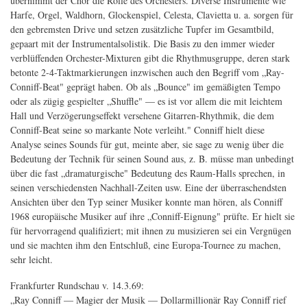
übernimmt der Chor die Rolle des Orchesters. Diverse Instrumente wie
Harfe, Orgel, Waldhorn, Glockenspiel, Celesta, Clavietta u. a. sorgen für
den gebremsten Drive und setzen zusätzliche Tupfer im Gesamtbild,
gepaart mit der Instrumentalsolistik. Die Basis zu den immer wieder
verblüffenden Orchester-Mixturen gibt die Rhythmusgruppe, deren stark
betonte 2-4-Taktmarkierungen inzwischen auch den Begriff vom „Ray-
Conniff-Beat" geprägt haben. Ob als „Bounce" im gemäßigten Tempo
oder als zügig gespielter „Shuffle" — es ist vor allem die mit leichtem
Hall und Verzögerungseffekt versehene Gitarren-Rhythmik, die dem
Conniff-Beat seine so markante Note verleiht." Conniff hielt diese
Analyse seines Sounds für gut, meinte aber, sie sage zu wenig über die
Bedeutung der Technik für seinen Sound aus, z. B. müsse man unbedingt
über die fast „dramaturgische" Bedeutung des Raum-Halls sprechen, in
seinen verschiedensten Nachhall-Zeiten usw. Eine der überraschendsten
Ansichten über den Typ seiner Musiker konnte man hören, als Conniff
1968 europäische Musiker auf ihre „Conniff-Eignung" prüfte. Er hielt sie
für hervorragend qualifiziert; mit ihnen zu musizieren sei ein Vergnügen
und sie machten ihm den Entschluß, eine Europa-Tournee zu machen,
sehr leicht.
Frankfurter Rundschau v. 14.3.69:
„Ray Conniff — Magier der Musik — Dollarmillionär Ray Conniff rief